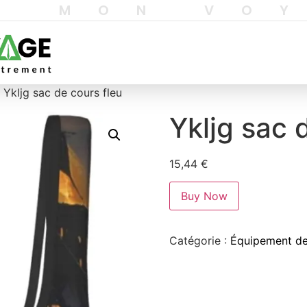
T MON VO
 Ykljg sac de cours fleu
Ykljg sac 
15,44
€
Buy Now
Catégorie :
Équipement de