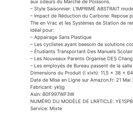
aux odeurs du Marché de Poissons.
– Style Saisonnier: L’IMPRIMÉ ABSTRAIT m
– Impact de Réduction du Carbone: Repose pl
The en Vrac et les Systèmes de Station de re
Idéal pour:
– Appairage Sans Plastique
– Les cyclistes ayant beesoin de solutions 
– Étudiants Transportant Des Manuels Scolai
– Les Nouveaux Parents Organise DES Chan
– Les employés de Bureau passent de la salle
Dimensions du Produit (l xlxh): 11,5 x 38 x 
Date de Mise en Ligne sur Amazon.fr: 21 Mai
Fabricant: ykljg
Asin: B0F997WF3W
NUMÉRO DU MODÈLE DE L’ARTICLE: YE1SP
Service: Mixte