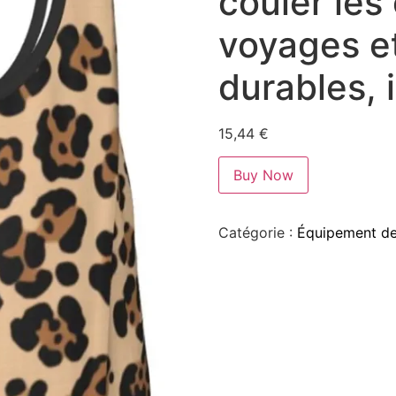
couler les 
voyages e
durables,
15,44
€
Buy Now
Catégorie :
Équipement de