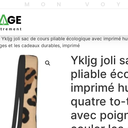
T MON VO
 Ykljg joli sac de cours pliable écologique avec imprimé hus
ages et les cadeaux durables, imprimé
Ykljg joli 
pliable éc
imprimé hu
quatre to-t
avec poig