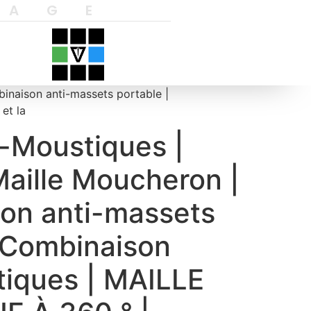
YAGE
inaison anti-massets portable |
et la
i-Moustiques |
Maille Moucheron |
on anti-massets
| Combinaison
tiques | MAILLE