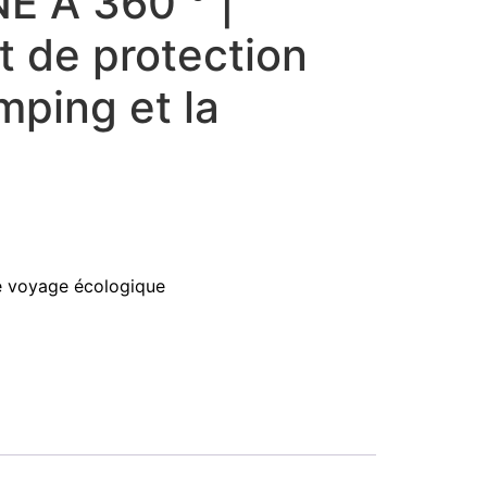
E À 360 ° |
t de protection
mping et la
 voyage écologique