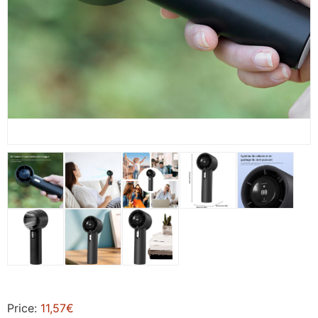
Price:
11,57€