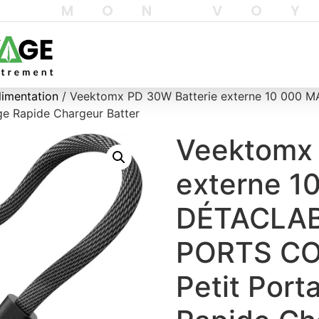
T MON VO
limentation
/ Veektomx PD 30W Batterie externe 10 00
e Rapide Chargeur Batter
Veektomx 
externe 
DÉTACLA
PORTS CO
Petit Port