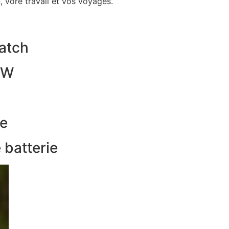
, vore travail et vos voyages.
watch
0W
ne
 batterie