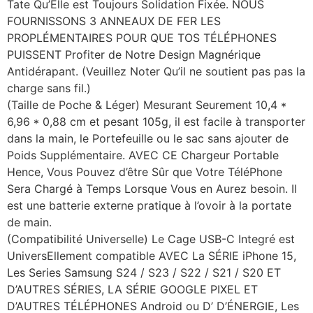
Tate Qu’Elle est Toujours Solidation Fixée. NOUS
FOURNISSONS 3 ANNEAUX DE FER LES
PROPLÉMENTAIRES POUR QUE TOS TÉLÉPHONES
PUISSENT Profiter de Notre Design Magnérique
Antidérapant. (Veuillez Noter Qu’il ne soutient pas pas la
charge sans fil.)
(Taille de Poche & Léger) Mesurant Seurement 10,4 *
6,96 * 0,88 cm et pesant 105g, il est facile à transporter
dans la main, le Portefeuille ou le sac sans ajouter de
Poids Supplémentaire. AVEC CE Chargeur Portable
Hence, Vous Pouvez d’être Sûr que Votre TéléPhone
Sera Chargé à Temps Lorsque Vous en Aurez besoin. Il
est une batterie externe pratique à l’ovoir à la portate
de main.
(Compatibilité Universelle) Le Cage USB-C Integré est
UniversEllement compatible AVEC La SÉRIE iPhone 15,
Les Series Samsung S24 / S23 / S22 / S21 / S20 ET
D’AUTRES SÉRIES, LA SÉRIE GOOGLE PIXEL ET
D’AUTRES TÉLÉPHONES Android ou D’ D’ÉNERGIE, Les