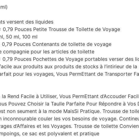
 ml)
ts versent des liquides
 x 0,79 Pouces Petite Trousse de Toilette de Voyage
l, 50 ml, 100 ml
 x 0,79 Pouces Contenants de toilette de voyage
 compagnie pour les articles de toilette
7 x 0,79 Pouces Pochettes de Voyage portables verser des li
 facile aux produits aux produits de stocks à l’intirieur de
arfait pour les voyages, Vous PermEttant de Transporter F
la Rend Facile à Utiliser, Vous PermEttant d’Accouder Faci
ous Pouvez Choisir la Taulle Parfaite Pour Répondre à Vos 
est non seument à la mode MaisSi Pratique. Trousse de toi
n inconnourable couler les vos besoins de voyage. Contine
ages d’Affaires et les Voyages. Trousse de toilette Convien
mpoings, ce sac est polyvalent et pratique