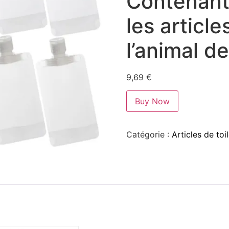
Contenant
les article
l’animal 
9,69
€
Buy Now
Catégorie :
Articles de to