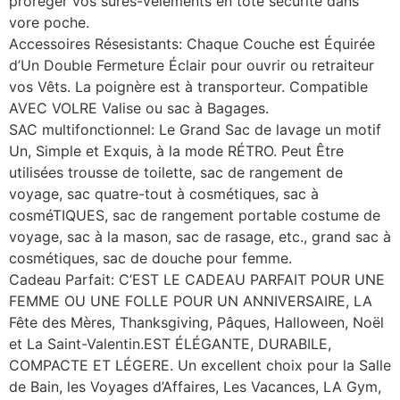
proréger vos sures-vêlements en tote securité dans
vore poche.
Accessoires Résesistants: Chaque Couche est Équirée
d’Un Double Fermeture Éclair pour ouvrir ou retraiteur
vos Vêts. La poignère est à transporteur. Compatible
AVEC VOLRE Valise ou sac à Bagages.
SAC multifonctionnel: Le Grand Sac de lavage un motif
Un, Simple et Exquis, à la mode RÉTRO. Peut Être
utilisées trousse de toilette, sac de rangement de
voyage, sac quatre-tout à cosmétiques, sac à
cosméTIQUES, sac de rangement portable costume de
voyage, sac à la mason, sac de rasage, etc., grand sac à
cosmétiques, sac de douche pour femme.
Cadeau Parfait: C’EST LE CADEAU PARFAIT POUR UNE
FEMME OU UNE FOLLE POUR UN ANNIVERSAIRE, LA
Fête des Mères, Thanksgiving, Pâques, Halloween, Noël
et La Saint-Valentin.EST ÉLÉGANTE, DURABILE,
COMPACTE ET LÉGERE. Un excellent choix pour la Salle
de Bain, les Voyages d’Affaires, Les Vacances, LA Gym,