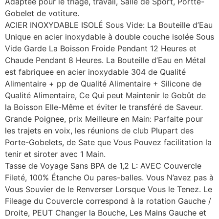
Adaptee pour le triage, travail, Salle de Sport, Portte-
Gobelet de votiture.
ACIER INOXYDABLE ISOLÉ Sous Vide: La Bouteille d’Eau
Unique en acier inoxydable à double couche isolée Sous
Vide Garde La Boisson Froide Pendant 12 Heures et
Chaude Pendant 8 Heures. La Bouteille d’Eau en Métal
est fabriquee en acier inoxydable 304 de Qualité
Alimentaire + pp de Qualité Alimentaire + Silicone de
Qualité Alimentaire, Ce Qui peut Maintenir le Gobût de
la Boisson Elle-Même et éviter le transféré de Saveur.
Grande Poignee, prix Meilleure en Main: Parfaite pour
les trajets en voix, les réunions de club Plupart des
Porte-Gobelets, de Sate que Vous Pouvez facilitation la
tenir et siroter avec 1 Main.
Tasse de Voyage Sans BPA de 1,2 L: AVEC Couvercle
Fileté, 100% Étanche Ou pares-balles. Vous N’avez pas à
Vous Souvier de le Renverser Lorsque Vous le Tenez. Le
Fileage du Couvercle correspond à la rotation Gauche /
Droite, PEUT Changer la Bouche, Les Mains Gauche et