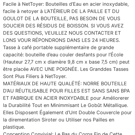
Facile à NetToyer: Bouteilles d’Eau en acier inoxydable,
facile à netoyer à L’ATÉRIEUR DE LA PAILLE ET DU
GOULOT DE LA BOUTEILLE, PAS BESOIN DE VOUS
SOUCIER DES RÉSIDUS DE BOISSON. SI VOUS AVEZ
DES QUESTIONS, VEUILLEZ NOUS CONTACTER ET
LONS VOUR RÉPONDRONS DANS LES 24 HEURES.
Tasse à café portable supplémentaire de grande
capacité: bouteille d’eau couler desfants pour l’École
(Hauteur 27,7 cm x diamère 9,8 cm x base 7,5 cm) peut
être placée AVEC UNE POIGNÉE. Les Granddes Tasses
Sont Plus Filiers à NetToyer.
MATÉRIAUX DE HAUTE QUALÉTÉ: NORRE BOUTEILLE
D’AU RÉUTILISABLE POUR FILLES EST SANS SANS BPA
ET FABRIQUE EN ACIER INOXYDABLE pour Améliorerer
la Durabilité Tout en Minimmisant Le Gobût Métallique.
Elles Disposent Également d’Unt Double Couvercle pour
la dirementation Siroter ou Utiliser nos Pailles en
plastique.
Conception Convivial: Le Bas du Corps Fin de Cette