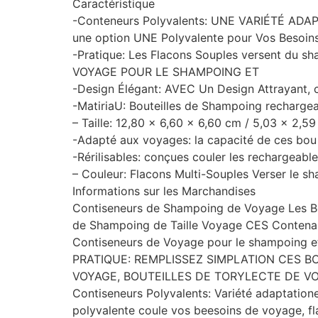
Caractéristique
-Conteneurs Polyvalents: UNE VARIÉTÉ ADAP
une option UNE Polyvalente pour Vos Besoins
-Pratique: Les Flacons Souples versent du 
VOYAGE POUR LE SHAMPOING ET
-Design Élégant: AVEC Un Design Attrayant, c
-MatiriaU: Bouteilles de Shampoing recharge
– Taille: 12,80 x 6,60 x 6,60 cm / 5,03 x 2,
-Adapté aux voyages: la capacité de ces bou 
-Rérilisables: conçues couler les rechargeables
– Couleur: Flacons Multi-Souples Verser le s
Informations sur les Marchandises
Contiseneurs de Shampoing de Voyage Les Bo
de Shampoing de Taille Voyage CES Contenan
Contiseneurs de Voyage pour le shampoing et 
PRATIQUE: REMPLISSEZ SIMPLATION CES B
VOYAGE, BOUTEILLES DE TORYLECTE DE VO
Contiseneurs Polyvalents: Variété adaptatione
polyvalente coule vos beesoins de voyage, f