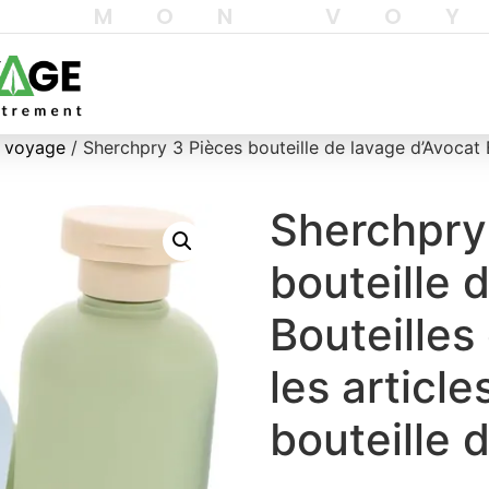
T MON VO
e voyage
/ Sherchpry 3 Pièces bouteille de lavage d’Avocat 
Sherchpry
bouteille 
Bouteilles
les article
bouteille 