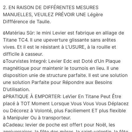
2. EN RAISON DE DIFFÉRENTES MESURES
MANUELLES, VEUILEZ PRÉVOIR UNE Légère
Diffférence de Taulle.
۵Matériau Sûr: le mini Levier est fabrique en alliage de
Titane TC4. Il une upeverture glissante sans arêtes
vives. Et il est le résistant à L’USURE, à la rouille et
difficile à casseur.
۵Tourvistes Integré: Levier Edc est Doté d’Un Plaque
magnétique pour maintenir le tournois en lieu. Il une
disposition unie de structure parfaite. Il est une solution
une solution Parfaite pour Répondre aux Besoins
D’utilisation.
۵PRATIQUE À EMPORTER: LeVier En Titane Peut Être
placé à TOT Moment Lorsque Vous Vous Vous Déplacez
ou Décorez à Volonté, plus Faciliement ET plus flexible
à Manipuler Ou à transporteur.
۵Cadeau: levier de poche est offert pour Noël, les
anniversaires, la fête des mères, la saint-valentin, la fête