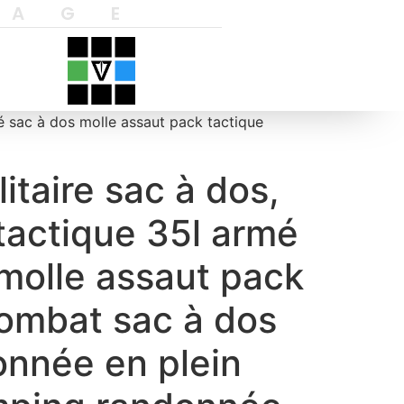
YAGE
mé sac à dos molle assaut pack tactique
itaire sac à dos,
tactique 35l armé
molle assaut pack
combat sac à dos
onnée en plein