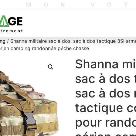
T MON VO
ing
/ Shanna militaire sac à dos, sac à dos tactique 35l ar
érien camping randonnée pêche chasse
Shanna mil
sac à dos 
sac à dos 
tactique 
pour rand