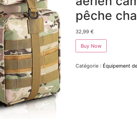
aérien ca
pêche cha
32,99
€
Buy Now
Catégorie :
Équipement de 