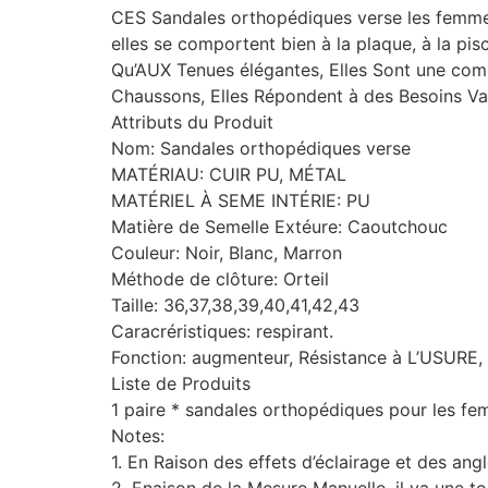
CES Sandales orthopédiques verse les femmes p
elles se comportent bien à la plaque, à la p
Qu’AUX Tenues élégantes, Elles Sont une co
Chaussons, Elles Répondent à des Besoins Var
Attributs du Produit
Nom: Sandales orthopédiques verse
MATÉRIAU: CUIR PU, MÉTAL
MATÉRIEL À SEME INTÉRIE: PU
Matière de Semelle Extéure: Caoutchouc
Couleur: Noir, Blanc, Marron
Méthode de clôture: Orteil
Taille: 36,37,38,39,40,41,42,43
Caracréristiques: respirant.
Fonction: augmenteur, Résistance à L’USURE,
Liste de Produits
1 paire * sandales orthopédiques pour les f
Notes:
1. En Raison des effets d’éclairage et des an
2. Enaison de la Mesure Manuelle, il ya une to