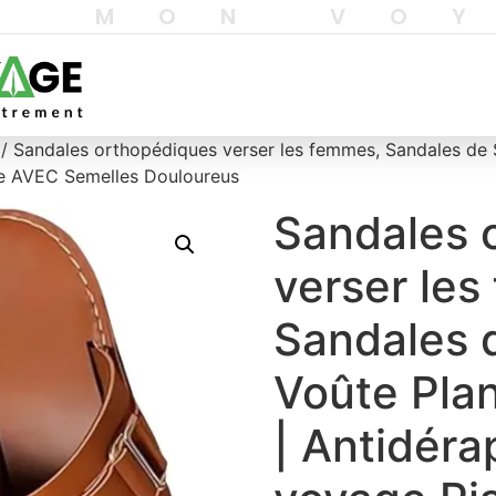
T MON VO
/ Sandales orthopédiques verser les femmes, Sandales de S
ge AVEC Semelles Douloureus
Sandales 
verser le
Sandales d
Voûte Pla
| Antidéra