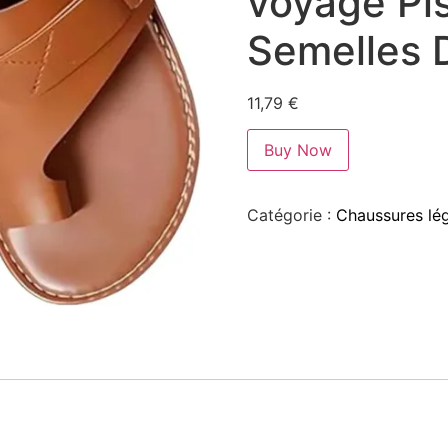
voyage Pi
Semelles 
11,79
€
Buy Now
Catégorie :
Chaussures lé