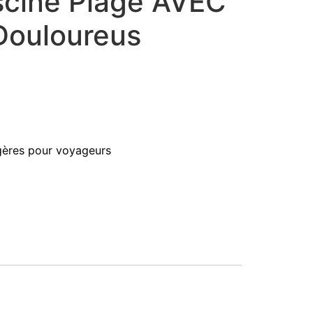
scine Plage AVEC
Douloureus
gères pour voyageurs