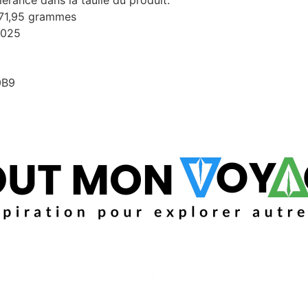
371,95 grammes
2025
0B9