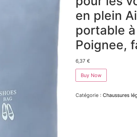
pour les v
en plein A
portable à
Poignee, f
6,37
€
Buy Now
Catégorie :
Chaussures lé