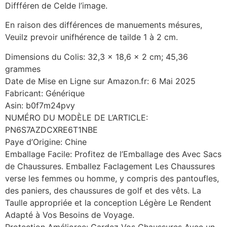
Diffféren de Celde l’image.
En raison des différences de manuements mésures,
Veuilz prevoir unifhérence de tailde 1 à 2 cm.
Dimensions du Colis: 32,3 x 18,6 x 2 cm; 45,36
grammes
Date de Mise en Ligne sur Amazon.fr: 6 Mai 2025
Fabricant: Générique
Asin: b0f7m24pvy
NUMÉRO DU MODÈLE DE L’ARTICLE:
PN6S7AZDCXRE6T1NBE
Paye d’Origine: Chine
Emballage Facile: Profitez de l’Emballage des Avec Sacs
de Chaussures. Emballez Faclagement Les Chaussures
verse les femmes ou homme, y compris des pantoufles,
des paniers, des chaussures de golf et des vêts. La
Taulle appropriée et la conception Légère Le Rendent
Adapté à Vos Besoins de Voyage.
Protection Amélioree: Gardez Vos Chaussures Avec un