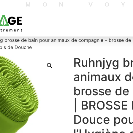
T MON VO
yg brosse de bain pour animaux de compagnie – brosse d
apis de Douche
Ruhnjyg b
animaux d
brosse de 
| BROSSE
Douce pou