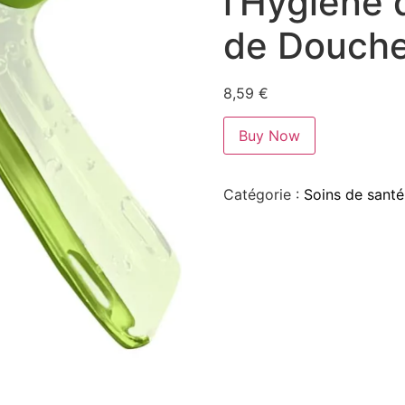
l’Hygiène 
de Douch
8,59
€
Buy Now
Catégorie :
Soins de santé