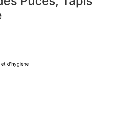
des Puces, Tapis
e
 et d'hygiène