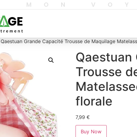
T MON VO
 Qaestuan Grande Capacité Trousse de Maquilage Matelasse
Qaestuan 
Trousse d
Matelasse
florale
7,99
€
Buy Now