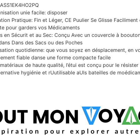
GASS1EK4HO2PQ
sation unie facile: disposer
isation Pratique: Fin et Léger, CE Puulier Se Glisse Facilime
faite pour garders vos Médicaments
les en Sécurit et au Sec: Conçu Avec un couvercle à boout
 dans Dans des Sacs ou des Poches
ilisation quotidienne: que vous soyez en désplacement, en v
gement fiable danse une forme compacte facile
atériaux de haute qualité, l’étui est conçu pour le résister
lternative hygiénie et rUutilisable aUls bateilles de moédi