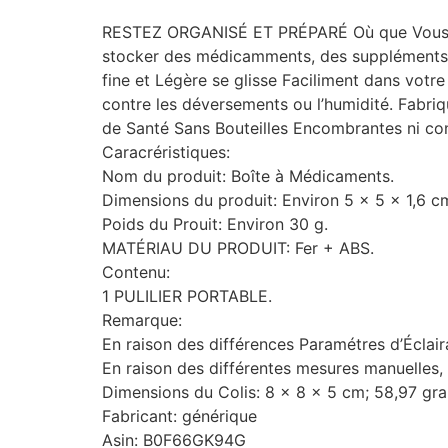
RESTEZ ORGANISÉ ET PRÉPARÉ Où que Vous So
stocker des médicamments, des suppléments, ou,
fine et Légère se glisse Faciliment dans votr
contre les déversements ou l’humidité. Fabriq
de Santé Sans Bouteilles Encombrantes ni con
Caracréristiques:
Nom du produit: Boîte à Médicaments.
Dimensions du produit: Environ 5 x 5 x 1,6 c
Poids du Prouit: Environ 30 g.
MATÉRIAU DU PRODUIT: Fer + ABS.
Contenu:
1 PULILIER PORTABLE.
Remarque:
En raison des différences Paramétres d’Éclair
En raison des différentes mesures manuelles, 
Dimensions du Colis: 8 x 8 x 5 cm; 58,97 g
Fabricant: générique
Asin: B0F66GK94G