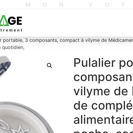
T MON VO
er portable, 3 composants, compact à vilyme de Médicamen
 quotidien,
Pulalier po
composant
vilyme de
de compl
alimentair