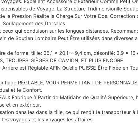
 voyages. Excellent Accessoire d’Extérieur Comme Petit Orei
dispensables de Voyage. La Structure Tridimensionlle Souti
de la Pression Réalite la Charge Sur Votre Dos. Correction
e. Soulagement des Dorsales.
 ceux qui conduison sur les longues distances. Recommande
in de Soutien Lombaire Peut Être utilisées dans diverses app
 de forme: tiille: 35,1 x 20,1 x 9,4 cm, désonflé: 8,9 x 1
S, TROUPES, SIÈGES DE CAMION, ET PLUS ENCORE.
Arrière est Réglable AFIN Qu’elle PUISSE Être Fixée en To
Gonflage RÉGLABLE, VOUR PERMETTANT DE PERSONNALISER l
dual et le Confort.
abrique à Partir de Matiriabs de Qualité Supérieure, hyp
se et en extérieur.
ation dans les dans la tille, ce qui rendit le transporteur 
les voyages et les voyages les affaires.