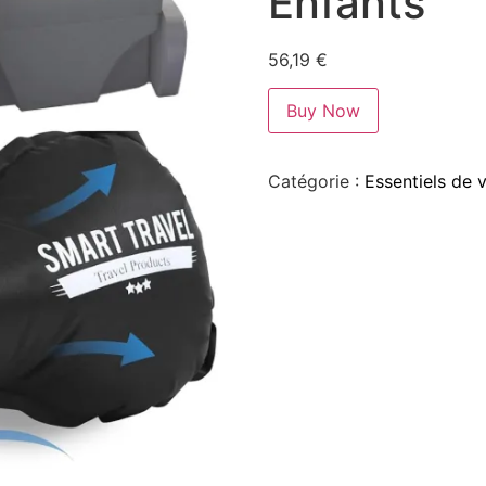
Enfants
56,19
€
Buy Now
Catégorie :
Essentiels de 