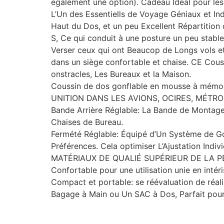
également uné option). Cadeau Idéal pour les
L’Un des Essentiells de Voyage Géniaux et In
Haut du Dos, et un peu Excellent Répartition 
S, Ce qui conduit à une posture un peu stabl
Verser ceux qui ont Beaucop de Longs vols et
dans un siège confortable et chaise. CE Couss
onstracles, Les Bureaux et la Maison.
Coussin de dos gonflable en mousse à mémoire
UNITION DANS LES AVIONS, OCIRES, MÉTRO
Bande Arrière Réglable: La Bande de Montage 
Chaises de Bureau.
Fermété Réglable: Équipé d’Un Système de 
Préférences. Cela optimiser L’Ajustation Indivi
MATÉRIAUX DE QUALIÉ SUPÉRIEUR DE LA PEAU: F
Confortable pour une utilisation unie en intéri
Compact et portable: se réévaluation de réalis
Bagage à Main ou Un SAC à Dos, Parfait pour 