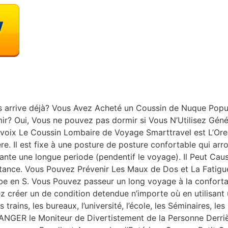
 arrive déjà? Vous Avez Acheté un Coussin de Nuque Popu
r? Oui, Vous ne pouvez pas dormir si Vous N’Utilisez Géné
a voix Le Coussin Lombaire de Voyage Smarttravel est L’Or
re. Il est fixe à une posture de posture confortable qui arro
nte une longue periode (pendentif le voyage). Il Peut Cau
tance. Vous Pouvez Prévenir Les Maux de Dos et La Fatigue
e en S. Vous Pouvez passeur un long voyage à la confortat
 créer un de condition detendue n’importe où en utilisant un
s trains, les bureaux, l’université, l’école, les Séminaires, l
ANGER le Moniteur de Divertistement de la Personne Derrièr