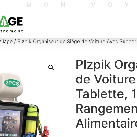
T MON VO
allage
/ Plzpik Organiseur de Siège de Voiture Avec Suppo
Plzpik Org
de Voitur
Tablette, 
Rangemen
Alimentair