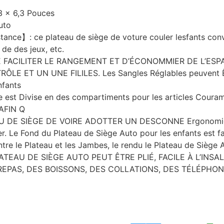
13 x 6,3 Pouces
uto
ance】: ce plateau de siège de voture couler lesfants convi
s de des jeux, etc.
IN DE FACILITER LE RANGEMENT ET D’ÉCONOMMIER DE L’
ET UN UNE FILILES. Les Sangles Réglables peuvent Être
nfants
est Divise en des compartiments pour les articles Couramm
 AFIN Q
 SIÈGE DE VOIRE ADOTTER UN DESCONNE Ergonomique, s
er. Le Fond du Plateau de Siège Auto pour les enfants est fa
e le Plateau et les Jambes, le rendu le Plateau de Siège A
EAU DE SIÈGE AUTO PEUT ÊTRE PLIÉ, FACILE À L’INSA
EPAS, DES BOISSONS, DES COLLATIONS, DES TÉLÉPHON Vo