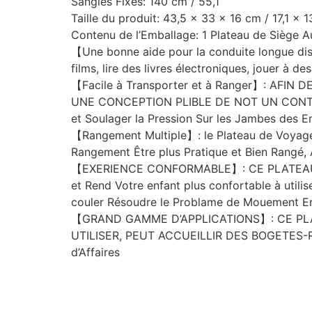
Sangles Fixes: 140 cm / 55,1
Taille du produit: 43,5 x 33 x 16 cm / 17,1 x 
Contenu de l’Emballage: 1 Plateau de Siège A
【Une bonne aide pour la conduite longue dist
films, lire des livres électroniques, jouer à de
【Facile à Transporter et à Ranger】: AF
UNE CONCEPTION PLIBLE DE NOT UN CONTRÔLE 
et Soulager la Pression Sur les Jambes des E
【Rangement Multiple】: le Plateau de Voyage 
Rangement Être plus Pratique et Bien Rangé,
【EXERIENCE CONFORMABLE】: CE PLATEAU DE
et Rend Votre enfant plus confortable à utilis
couler Résoudre le Problame de Mouement Entr
【GRAND GAMME D’APPLICATIONS】: CE PLAT
UTILISER, PEUT ACCUEILLIR DES BOGETES-R
d’Affaires