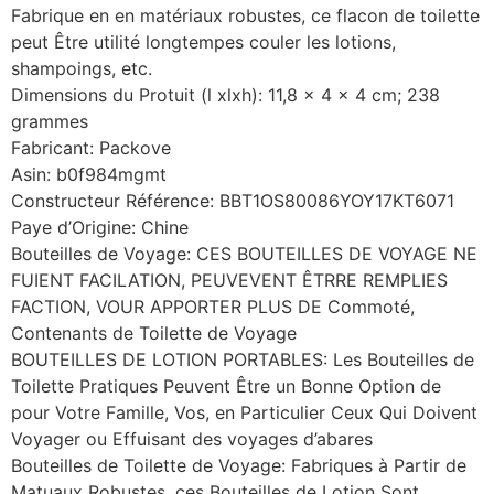
Fabrique en en matériaux robustes, ce flacon de toilette
peut Être utilité longtempes couler les lotions,
shampoings, etc.
Dimensions du Protuit (l xlxh): 11,8 x 4 x 4 cm; 238
grammes
Fabricant: Packove
Asin: b0f984mgmt
Constructeur Référence: BBT1OS80086YOY17KT6071
Paye d’Origine: Chine
Bouteilles de Voyage: CES BOUTEILLES DE VOYAGE NE
FUIENT FACILATION, PEUVEVENT ÊTRRE REMPLIES
FACTION, VOUR APPORTER PLUS DE Commoté,
Contenants de Toilette de Voyage
BOUTEILLES DE LOTION PORTABLES: Les Bouteilles de
Toilette Pratiques Peuvent Être un Bonne Option de
pour Votre Famille, Vos, en Particulier Ceux Qui Doivent
Voyager ou Effuisant des voyages d’abares
Bouteilles de Toilette de Voyage: Fabriques à Partir de
Matuaux Robustes, ces Bouteilles de Lotion Sont