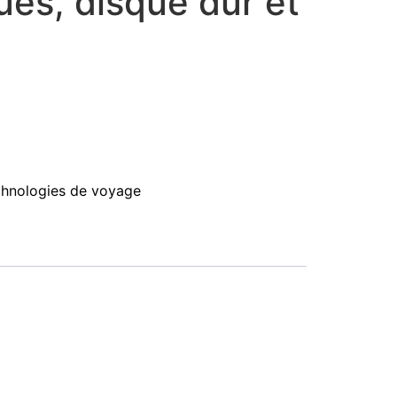
ues, disque dur et
chnologies de voyage