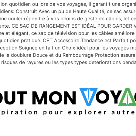
tion quotidien ou lors de vos voyages, il garantit une organi
uotidiens: Construit Avec un pu de Haute Qualité, ce sac assur
enne couler répondre à vos beoins de geste de câbles, let en
n inaugurante. CE SAC DE RANGEMENT EST IDÉAL POUR GARDE
t élégant, ce sac de télévision pour les câbles améliore l
ge quotidien pratique. CET Accessoire Tendance est Parf
ion Soignee en fait un Choix idéal pour les voyages m
 de la doublure Douce et du Rembourrage Protection assure
risques de rayures ou les types types detériorations penda