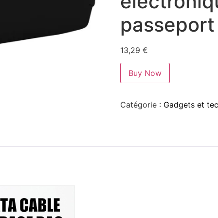
électroniq
passeport
13,29
€
Buy Now
Catégorie :
Gadgets et te