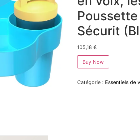
en voix, le
Poussette
Sécurit (B
105,18
€
Buy Now
Catégorie :
Essentiels de 