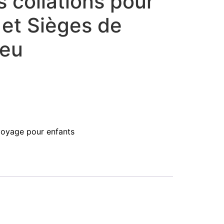
s collations pour
 et Sièges de
leu
voyage pour enfants