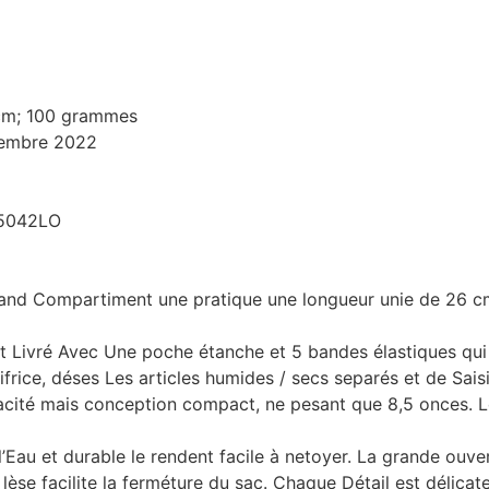
9 cm; 100 grammes
vembre 2022
5042LO
d Compartiment une pratique une longueur unie de 26 cm (1
ré Avec Une poche étanche et 5 bandes élastiques qui peu
rice, déses Les articles humides / secs separés et de Sais
ité mais conception compact, ne pesant que 8,5 onces. 
 l’Eau et durable le rendent facile à netoyer. La grande ouve
t lèse facilite la ferméture du sac. Chaque Détail est délica