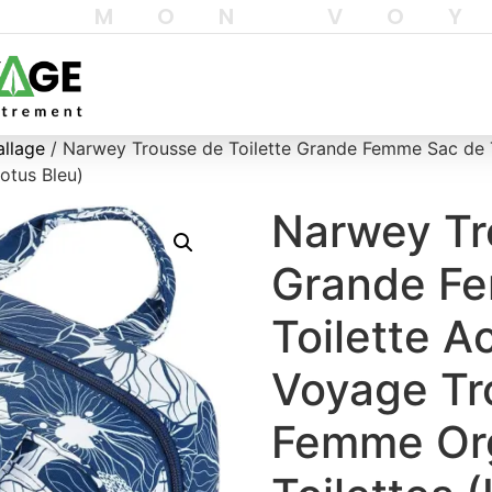
T MON VO
allage
/ Narwey Trousse de Toilette Grande Femme Sac de T
otus Bleu)
Narwey Tr
Grande F
Toilette A
Voyage Tr
Femme Org