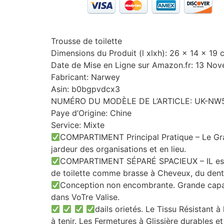
Trousse de toilette
Dimensions du Produit (l xlxh): 26 x 14 x 1
Date de Mise en Ligne sur Amazon.fr: 13 No
Fabricant: Narwey
Asin: b0bgpvdcx3
NUMÉRO DU MODÈLE DE L’ARTICLE: UK-NW
Paye d’Origine: Chine
Service: Mixte
COMPARTIMENT Principal Pratique – Le Gran
jardeur des organisations et en lieu.
COMPARTIMENT SÉPARÉ SPACIEUX – IL est Liv
de toilette comme brasse à Cheveux, du dentif
Conception non encombrante. Grande capac
dans VoTre Valise.
dails orietés. Le Tissu Résistant à
à tenir. Les Fermetures à Glissière durables e