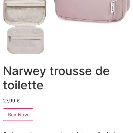
Narwey trousse de
toilette
27,99
€
Buy Now