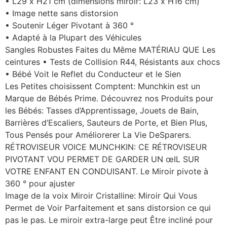
• L29 x H21 cm (dimensions miroir: L23 x H16 cm)
• Image nette sans distorsion
• Soutenir Léger Pivotant à 360 °
• Adapté à la Plupart des Véhicules
Sangles Robustes Faites du Même MATÉRIAU QUE Les
ceintures • Tests de Collision R44, Résistants aux chocs
• Bébé Voit le Reflet du Conducteur et le Sien
Les Petites choisissent Comptent: Munchkin est un
Marque de Bébés Prime. Découvrez nos Produits pour
les Bébés: Tasses d’Apprentissage, Jouets de Bain,
Barrières d’Escaliers, Sauteurs de Porte, et Bien Plus,
Tous Pensés pour Améliorerer La Vie DeSparers.
RÉTROVISEUR VOICE MUNCHKIN: CE RÉTROVISEUR
PIVOTANT VOU PERMET DE GARDER UN œIL SUR
VOTRE ENFANT EN CONDUISANT. Le Miroir pivote à
360 ° pour ajuster
Image de la voix Miroir Cristalline: Miroir Qui Vous
Permet de Voir Parfaitement et sans distorsion ce qui
pas le pas. Le miroir extra-large peut Être incliné pour