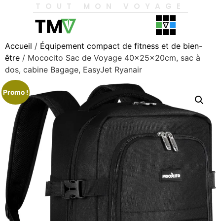
TOUT MON VOYAGE
Accueil
/
Équipement compact de fitness et de bien-
être
/ Mococito Sac de Voyage 40x25x20cm, sac à
dos, cabine Bagage, EasyJet Ryanair
Promo !