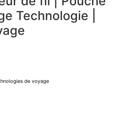
eur de fil | Pouche
ge Technologie |
yage
chnologies de voyage