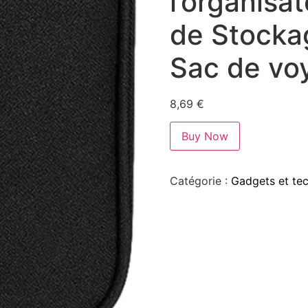
l’organisat
de Stocka
Sac de vo
8,69
€
Buy Now
Catégorie :
Gadgets et te