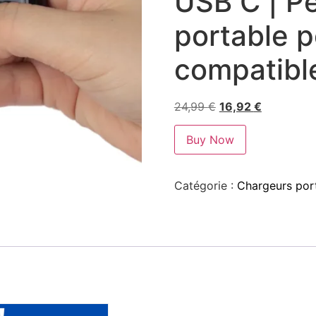
USB C | Pe
portable p
compatib
24,99
€
16,92
€
Buy Now
Catégorie :
Chargeurs port