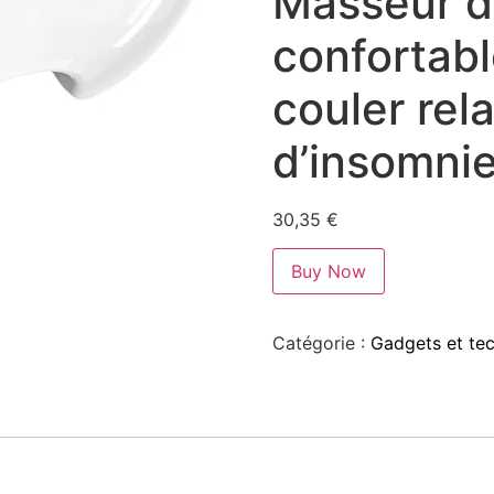
Masseur d
confortabl
couler rela
d’insomni
30,35
€
Buy Now
Catégorie :
Gadgets et te