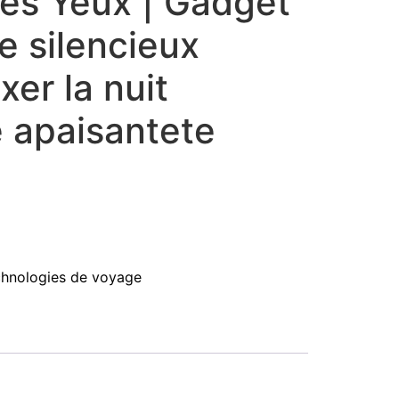
es Yeux | Gadget
e silencieux
xer la nuit
e apaisantete
chnologies de voyage