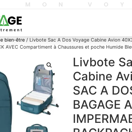
T MON VO
e bien-être
/ Livbote Sac A Dos Voyage Cabine Avion 4
VEC Compartiment à Chaussures et poche Humide Ble
Livbote S
Cabine Av
SAC A DO
BAGAGE 
IMPERMA