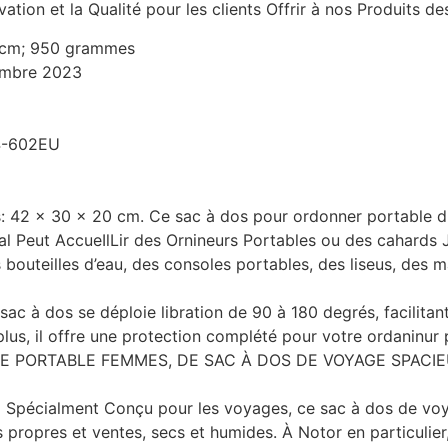
tion et la Qualité pour les clients Offrir à nos Produits de
2 cm; 950 grammes
embre 2023
4-602EU
 42 x 30 x 20 cm. Ce sac à dos pour ordonner portable d
al Peut AccueIlLir des Ornineurs Portables ou des cahards 
outeilles d’eau, des consoles portables, des liseus, des m
c à dos se déploie libration de 90 à 180 degrés, facilitant 
De plus, il offre une protection complété pour votre ordan
LE PORTABLE FEMMES, DE SAC À DOS DE VOYAGE SPACI
Spécialment Conçu pour les voyages, ce sac à dos de vo
les propres et ventes, secs et humides. À Notor en particuli