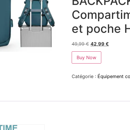
BACKPAC
Compartim
et poche 
49,99
€
42,99
€
Buy Now
Catégorie :
Équipement com