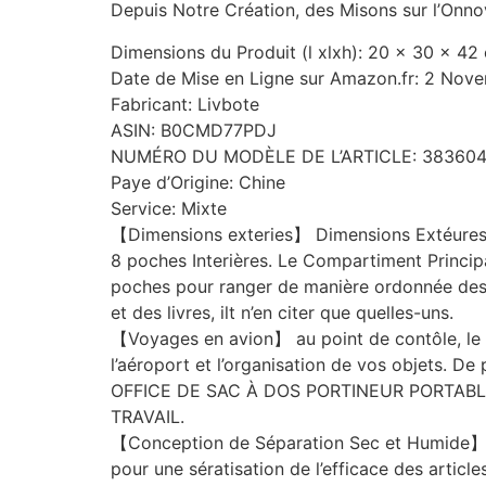
Depuis Notre Création, des Misons sur l’Onnova
Dimensions du Produit (l xlxh): 20 x 30 x 4
Date de Mise en Ligne sur Amazon.fr: 2 Nov
Fabricant: Livbote
ASIN: B0CMD77PDJ
NUMÉRO DU MODÈLE DE L’ARTICLE: 38360
Paye d’Origine: Chine
Service: Mixte
【Dimensions exteries】 Dimensions Extéures:
8 poches Interières. Le Compartiment Princip
poches pour ranger de manière ordonnée des b
et des livres, ilt n’en citer que quelles-uns.
【Voyages en avion】 au point de contôle, le sa
l’aéroport et l’organisation de vos objets. 
OFFICE DE SAC À DOS PORTINEUR PORTAB
TRAVAIL.
【Conception de Séparation Sec et Humide】 
pour une sératisation de l’efficace des artic