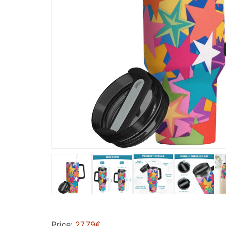
Price:
27,79€