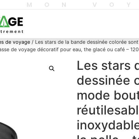
T MON VO
sses de voyage
/ Les stars de la bande dessinée colorée sont 
tasse de voyage décoratif pour eau, the glacé ou café – 12
Les stars 
dessinée c
mode boute
réutilesab
inoxydable