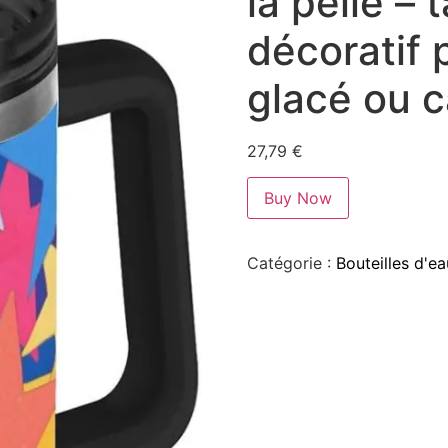
la pelle –
décoratif 
glacé ou c
27,79
€
Buy Now
Catégorie :
Bouteilles d'ea