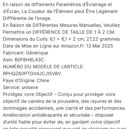
En raison de diffaments Paramétres d’Éclairage et
d’Écran, La Couleur de l’Élément peut Être Légèment
Diffférente de l’image.
En Raison de DiFFérentes Mesures Manuelles, Veuillez
Permettre un DIFFÉRENCE DE TAILLE DE 1 À 2 CM.
Dimensions du Colis: 6,1 x 6,1 x 2 cm; 27,22 grammes
Date de Mise en Ligne sur Amazon.fr: 13 Mai 2025
Fabricant: Générique
Asin: B0F8H6L43C
NUMÉRO DU MODÈLE DE L’ARTICLE:
RPHQZ60PTGV4JCJI5VBV
Paye d’Origine: Chine
Service: unisexe
Protégez vore Objectif – Conçu pour protéger vore
objectif de caméra de la poussière, des rayures et des
dommages accidentels, une clarté et des performances.
Amélioration antidérapante et sécurisée – disposer
d’unité fiable pour éviter de, en gardant votre objectif
en tote securité copouvert que ceit en stockage ou sure