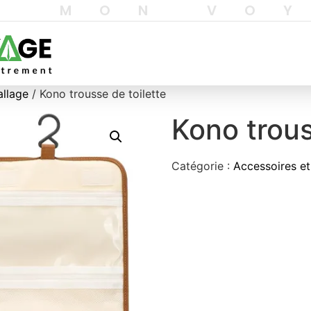
T MON VO
allage
/ Kono trousse de toilette
Kono trous
Catégorie :
Accessoires et