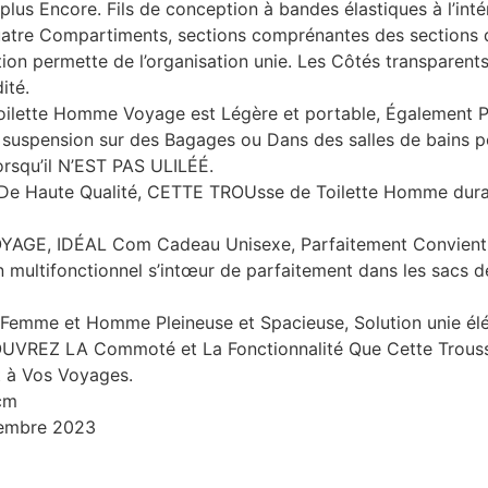
us Encore. Fils de conception à bandes élastiques à l’intéri
uatre Compartiments, sections comprénantes des sections d
ation permette de l’organisation unie. Les Côtés transparent
ité.
oilette Homme Voyage est Légère et portable, Également Pr
a suspension sur des Bagages ou Dans des salles de bains p
orsqu’il N’EST PAS ULILÉÉ.
 De Haute Qualité, CETTE TROUsse de Toilette Homme durab
, IDÉAL Com Cadeau Unisexe, Parfaitement Convient po
n multifonctionnel s’intœur de parfaitement dans les sacs d
 Femme et Homme Pleineuse et Spacieuse, Solution unie élé
 LA Commoté ​​et La Fonctionnalité Que Cette Trousse 
 à Vos Voyages.
 cm
cembre 2023