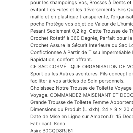
pour les shampoings Vos, Brosses à Dents et pl
évitant Les Futes et les déversements. Ses Q
maille et en plastique transparente, l’organis
poche Protège vos objet de Valeur de L’humid
Pesant Seolement 0,2 kg, Cette Trousse de T
Crochet Rotatif à 360 Degrés, Parfait pour l
Crochet Assure la Sécurit Interieure du Sac L
Confictionnee à Partir de Tissu Imperméable
Rapidation, confort offrant.
CE SAC COSMÉTIQUE ORGANISATION DE VOYAGE
Sport ou les Autres aventures. Fils conceptio
faciliter à vos articles de Soin personnels.
Choisissez Notre Trousse de Toilette Voyage
Voyage. COMMANDEZ MAISENANT ET DECOUVREZ
Grande Trousse de Toilette Femme Apportent
Dimensions du Produit (L xlxh): 24 x 9 x 20
Date de Mise en Ligne sur Amazon.fr: 15 Dé
Fabricant: Kono
Asin: B0CQD8RJB1