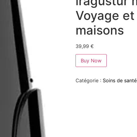
iragustur 
Voyage et u
maisons
39,99
€
Buy Now
Catégorie :
Soins de santé