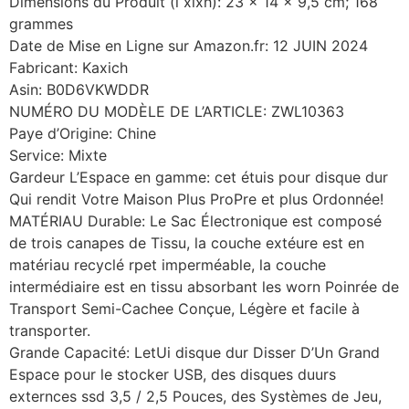
Dimensions du Produit (l xlxh): 23 x 14 x 9,5 cm; 168
grammes
Date de Mise en Ligne sur Amazon.fr: 12 JUIN 2024
Fabricant: Kaxich
Asin: B0D6VKWDDR
NUMÉRO DU MODÈLE DE L’ARTICLE: ZWL10363
Paye d’Origine: Chine
Service: Mixte
Gardeur L’Espace en gamme: cet étuis pour disque dur
Qui rendit Votre Maison Plus ProPre et plus Ordonnée!
MATÉRIAU Durable: Le Sac Électronique est composé
de trois canapes de Tissu, la couche extéure est en
matériau recyclé rpet imperméable, la couche
intermédiaire est en tissu absorbant les worn Poinrée de
Transport Semi-Cachee Conçue, Légère et facile à
transporter.
Grande Capacité: LetUi disque dur Disser D’Un Grand
Espace pour le stocker USB, des disques duurs
externces ssd 3,5 / 2,5 Pouces, des Systèmes de Jeu,