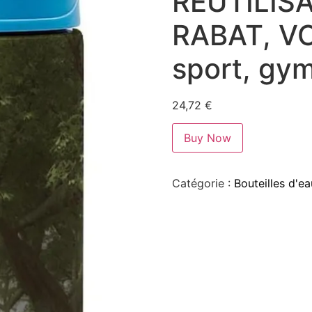
RÉUTILIS
RABAT, VO
sport, gy
24,72
€
Buy Now
Catégorie :
Bouteilles d'ea