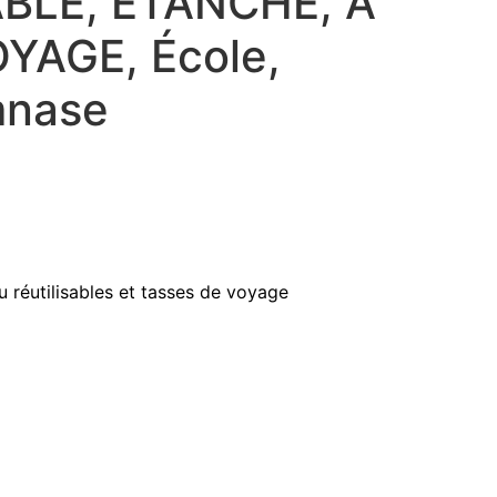
ABLE, ÉTANCHE, À
YAGE, École,
mnase
u réutilisables et tasses de voyage