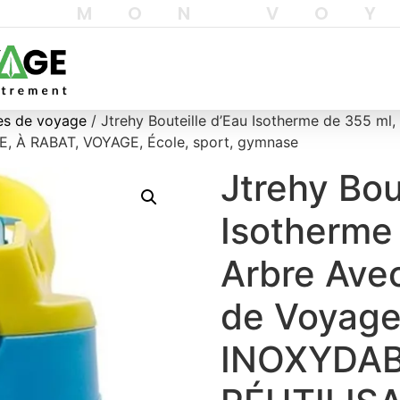
T MON VO
sses de voyage
/ Jtrehy Bouteille d’Eau Isotherme de 355 ml
, À RABAT, VOYAGE, École, sport, gymnase
Jtrehy Bou
Isotherme 
Arbre Ave
de Voyage
INOXYDAB