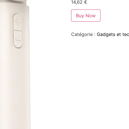
14,62
€
Buy Now
Catégorie :
Gadgets et te