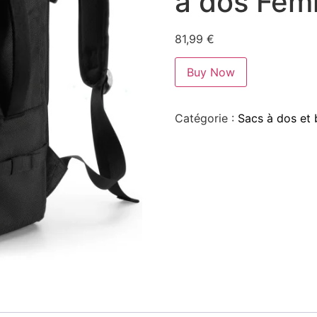
à dos Fem
81,99
€
Buy Now
Catégorie :
Sacs à dos et