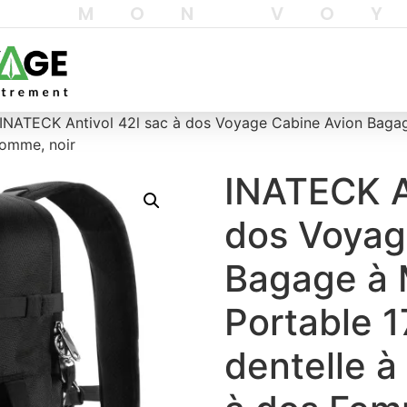
T MON VO
INATECK Antivol 42l sac à dos Voyage Cabine Avion Bagag
Homme, noir
INATECK An
dos Voyag
Bagage à 
Portable 1
dentelle à