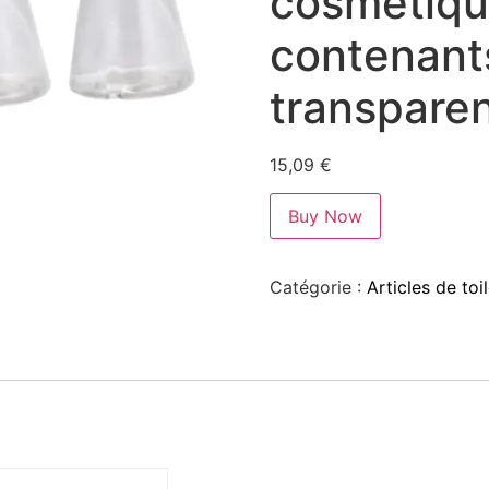
cosmétiqu
contenant
transpare
15,09
€
Buy Now
Catégorie :
Articles de to