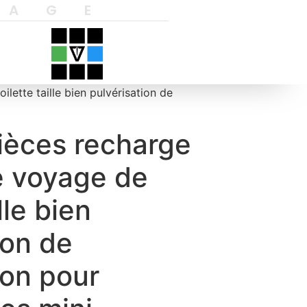
YAGE
lette taille bien pulvérisation de
ièces recharge
e voyage de
lle bien
ion de
ion pour