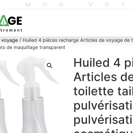
T MON VO
e voyage
/ Huiled 4 pièces recharge Articles de voyage de toi
ts de maquillage transparent
Huiled 4 p
Articles d
toilette tai
pulvérisat
pulvérisat