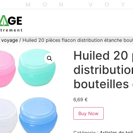
T MON VO
e voyage
/ Huiled 20 pièces flacon distribution étanche boute
Huiled 20 
distributi
bouteilles 
6,69
€
Buy Now
Catégorie :
Articles de to