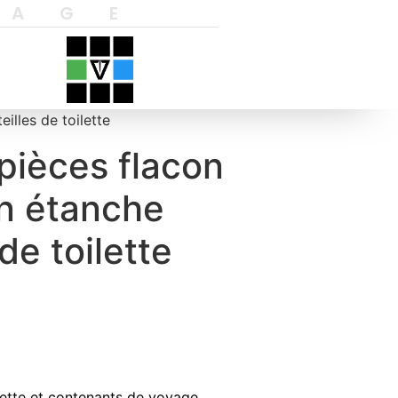
YAGE
illes de toilette
pièces flacon
on étanche
de toilette
ilette et contenants de voyage