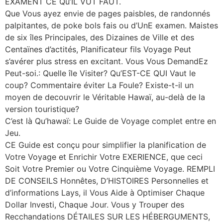
EXAMENT CE Qu’IL VUT FAUT.
Que Vous ayez envie de pages paisbles, de randonnés
palpitantes, de poke bols fais ou d’UnE examen. Maistes
de six îles Principales, des Dizaines de Ville et des
Centaïnes d’actités, Planificateur fils Voyage Peut
s’avérer plus stress en excitant. Vous Vous DemandEz
Peut-soi.: Quelle île Visiter? Qu’EST-CE QUI Vaut le
coup? Commentaire éviter La Foule? Existe-t-il un
moyen de decouvrir le Véritable Hawaï, au-delà de la
version touristique?
C’est là Qu’hawaï: Le Guide de Voyage complet entre en
Jeu.
CE Guide est conçu pour simplifier la planification de
Votre Voyage et Enrichir Votre EXERIENCE, que ceci
Soit Votre Premier ou Votre Cinquième Voyage. REMPLI
DE CONSEILS Honnêtes, D’HISTOIRES Personnelles et
d’informations Lays, il Vous Aide à Optimiser Chaque
Dollar Investi, Chaque Jour. Vous y Trouper des
Recchandations DÉTAILES SUR LES HÉBERGUMENTS,