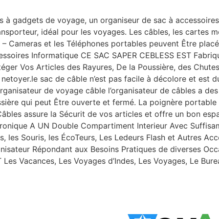
s à gadgets de voyage, un organiseur de sac à accessoires
nsporteur, idéal pour les voyages. Les câbles, les cartes m
i – Cameras et les Téléphones portables peuvent Être placé
soires Informatique CE SAC SAPER CEBLESS EST Fabrique
éger Vos Articles des Rayures, De la Poussière, des Chutes 
 netoyer.le sac de câble n’est pas facile à décolore et est d
anisateur de voyage câble l’organisateur de câbles a des p
issière qui peut Être ouverte et fermé. La poignère porta
Câbles assure la Sécurit de vos articles et offre un bon es
ronique A UN Double Compartiment Interieur Avec Suffisam
 les Souris, les ÉcoTeurs, Les Ledeurs Flash et Autres Acc
nisateur Répondant aux Besoins Pratiques de diverses Occ
IT Les Vacances, Les Voyages d’Indes, Les Voyages, Le Bur