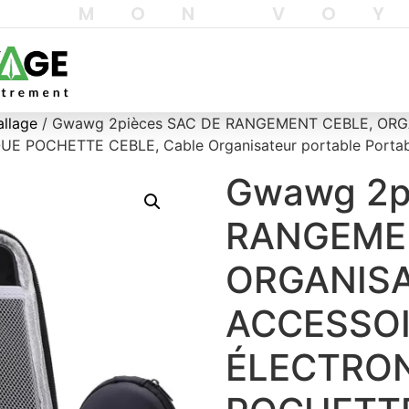
T MON VO
allage
/ Gwawg 2pièces SAC DE RANGEMENT CEBLE, OR
 POCHETTE CEBLE, Cable Organisateur portable Port
Gwawg 2p
RANGEME
ORGANIS
ACCESSO
ÉLECTRON