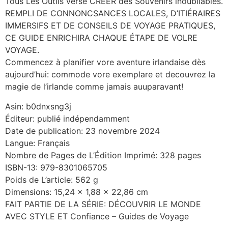
Tous Les Outils verse CREER des Souvenirs inoubliables.
REMPLI DE CONNONCSANCES LOCALES, D’ITIÉRAIRES
IMMERSIFS ET DE CONSEILS DE VOYAGE PRATIQUES,
CE GUIDE ENRICHIRA CHAQUE ÉTAPE DE VOLRE
VOYAGE.
Commencez à planifier vore aventure irlandaise dès
aujourd’hui: commode vore exemplare et decouvrez la
magie de l’irlande comme jamais auuparavant!
Asin: b0dnxsng3j
Éditeur: publié indépendamment
Date de publication: 23 novembre 2024
Langue: Français
Nombre de Pages de L’Édition Imprimé: 328 pages
ISBN-13: 979-8301065705
Poids de L’article: 562 g
Dimensions: 15,24 x 1,88 x 22,86 cm
FAIT PARTIE DE LA SÉRIE: DÉCOUVRIR LE MONDE
AVEC STYLE ET Confiance – Guides de Voyage