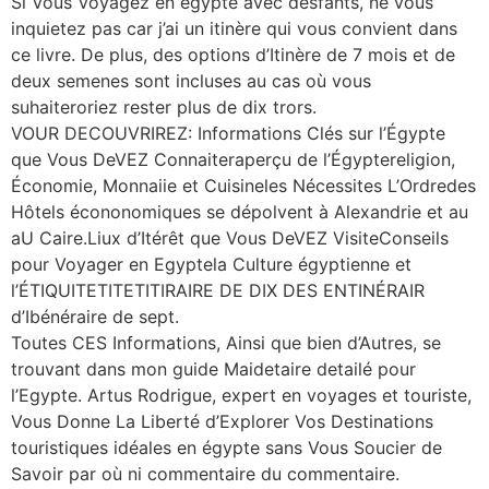
Si Vous Voyagez en égypte avec desfants, ne vous
inquietez pas car j’ai un itinère qui vous convient dans
ce livre. De plus, des options d’Itinère de 7 mois et de
deux semenes sont incluses au cas où vous
suhaiteroriez rester plus de dix trors.
VOUR DECOUVRIREZ: Informations Clés sur l’Égypte
que Vous DeVEZ Connaiteraperçu de l’Égyptereligion,
Économie, Monnaiie et Cuisineles Nécessites L’Ordredes
Hôtels écononomiques se dépolvent à Alexandrie et au
aU Caire.Liux d’Itérêt que Vous DeVEZ VisiteConseils
pour Voyager en Egyptela Culture égyptienne et
l’ÉTIQUITETITETITIRAIRE DE DIX DES ENTINÉRAIR
d’Ibénéraire de sept.
Toutes CES Informations, Ainsi que bien d’Autres, se
trouvant dans mon guide Maidetaire detailé pour
l’Egypte. Artus Rodrigue, expert en voyages et touriste,
Vous Donne La Liberté d’Explorer Vos Destinations
touristiques idéales en égypte sans Vous Soucier de
Savoir par où ni commentaire du commentaire.