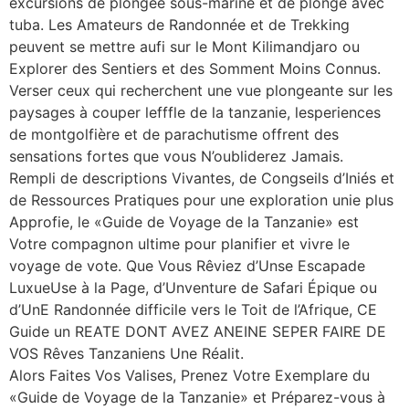
excursions de plongee sous-marine et de plonge avec
tuba. Les Amateurs de Randonnée et de Trekking
peuvent se mettre aufi sur le Mont Kilimandjaro ou
Explorer des Sentiers et des Somment Moins Connus.
Verser ceux qui recherchent une vue plongeante sur les
paysages à couper lefffle de la tanzanie, lesperiences
de montgolfière et de parachutisme offrent des
sensations fortes que vous N’oubliderez Jamais.
Rempli de descriptions Vivantes, de Congseils d’Iniés et
de Ressources Pratiques pour une exploration unie plus
Approfie, le «Guide de Voyage de la Tanzanie» est
Votre compagnon ultime pour planifier et vivre le
voyage de vote. Que Vous Rêviez d’Unse Escapade
LuxueUse à la Page, d’Unventure de Safari Épique ou
d’UnE Randonnée difficile vers le Toit de l’Afrique, CE
Guide un REATE DONT AVEZ ANEINE SEPER FAIRE DE
VOS Rêves Tanzaniens Une Réalit.
Alors Faites Vos Valises, Prenez Votre Exemplare du
«Guide de Voyage de la Tanzanie» et Préparez-vous à