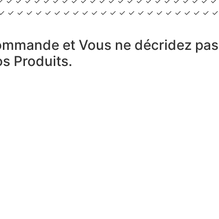
s ✓ ✓ ✓ ✓ ✓ ✓ ✓ ✓ ✓ ✓ ✓ ✓ ✓ ✓ ✓ ✓ ✓ ✓ ✓ ✓ ✓ ✓ ✓ ✓
✓ ✓ ✓ ✓ ✓ ✓ ✓ ✓ ✓ ✓ ✓ ✓ ✓ ✓ ✓ ✓ ✓ ✓ ✓ ✓ ✓ ✓ ✓ ✓ ✓ 
mmande et Vous ne décridez pas?
s Produits.