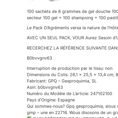
100 sachets de 8 grammes de gel douche 100
secteur 100 gel + 100 shampoing + 100 pasti
Le Pack D’Agréments versa la nature de l’Hôt
AVEC UN SEUL PACK, VOUR Aurez Sesoin d’
RECERCHEZ LA RÉFÉRENCE SUIVANTE DANS
B0bvvgnv63
Interruption de production par le tissu: non
Dimensions du Colis: 28,1 x 25,5 x 13,4 cm;
Fabricant: GPQ – Gesproquimia, SL
Asin: b0bvvgnv63
Numéro du Modèle de L’article: 247102100
Pays d’Origine: Espagne
Qui sommes-nous? Gpq gesproquimia, slous s
gmp – une en 22716. Wous disosons de un gra