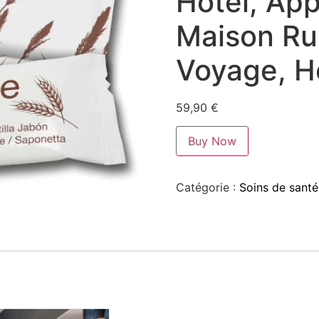
Hôtel, Ap
Maison Rur
Voyage, Hô
59,90
€
Buy Now
Catégorie :
Soins de santé