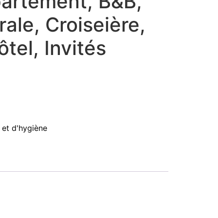
partement, B&B,
ale, Croiseière,
tel, Invités
 et d'hygiène