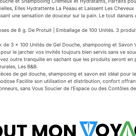
e et Shampooing Crémeux et Hydratants, Parfaits pour L
lles, Elles Hydrattente La Peaau et Laissent Les Cheveu
ssant une sensation de douceur sur la pain. Le tout danans 
 de 8 g. De Protuit | Emballage de 100 Unités. 3 produits
k de 3 x 100 Unités de Gel Douche, shampooing et Savon V
our le jarcher vos invités toujours bien servis sans ve sou
vez outre tranquille en sachant que les produits seront en 
rurales, Les B&B.
ièces de gel douche, shampooing et savon est idéal pour les 
dose Facilite son utilisation et distribution, confort offran
nneurs, sans Vous Soucier de l’Espace ou des Contôles de 