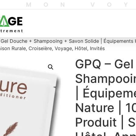
T MON VO
Gel Douche + Shampooing + Savon Solide | Équipements Hô
on Rurale, Croiseière, Voyage, Hôtel, Invités
GPQ – Gel
Shampooin
| Équipem
Nature | 1
Produit | 