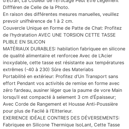
d’Écran, La Couleur de l’Erticage Peut Être Légèment
Diffféren de Celle de la Photo.
En raison des différentes mesures manuelles, veuillez
prevoir unifhérence de 1 à 2 cm.
Couvercle Unique en Forme de Patte de Chat: Profitez
de l’hydratation AVEC UNE TORSION CETTE TASSE
PLIBLE EN SILICON
MATÉRIAUX DURABLES: habilation fabriquee en silicone
de qualité alimentaire et renforcee Avec de L’Acier
inoxydable, cette tasse est résistante aux températures
extrêmes (-40 à 230) Sûre des Materiabs
Portabilité en extérieur: Profitez d’Un Transport sans
effort Pendant vos activités de remise en forme avec
zéro fardeau, ausiner léger que la paume de vore Main
lorsqu’il est compacté à selement 3 cm d’Épaisseur;
Avec Corde de Rangement et Housse Anti-Poussière
pour plus de Facilé à l’Eltterieur.
EXERIENCE IDÉALE CONTRES DES DÉVERSEMENTS:
Fabriquee en Silicone Thermique IsoLant, Cette Tasse